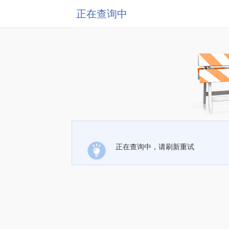
正在查询中
正在查询中，请刷新重试