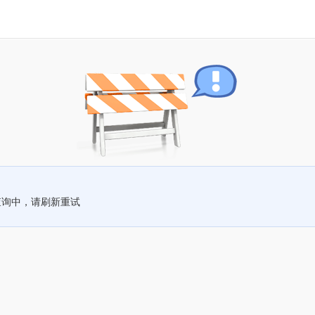
查询中，请刷新重试