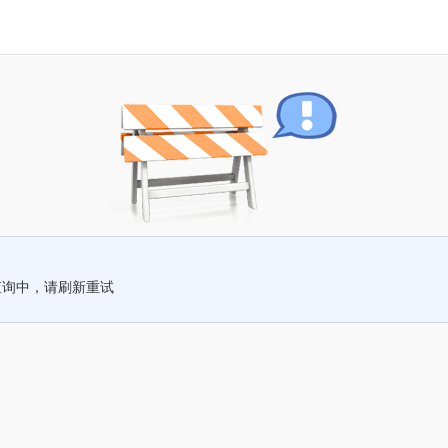
查询中，请刷新重试