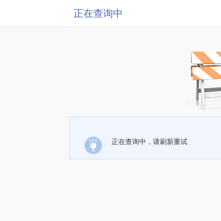
正在查询中
正在查询中，请刷新重试