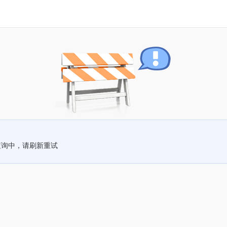
查询中，请刷新重试