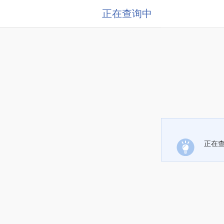
正在查询中
正在