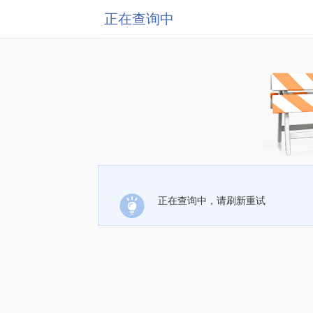
正在查询中
正在查询中，请刷新重试