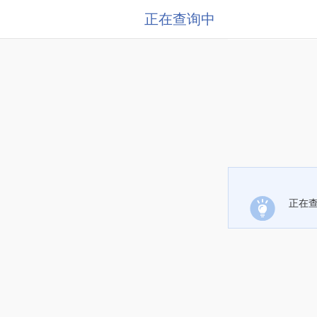
正在查询中
正在