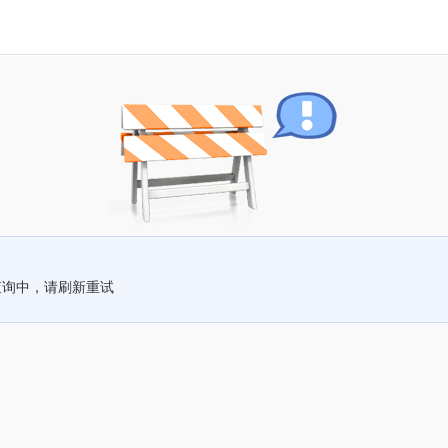
查询中，请刷新重试