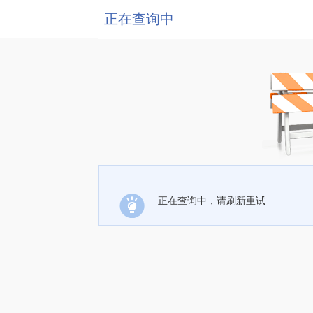
正在查询中
正在查询中，请刷新重试