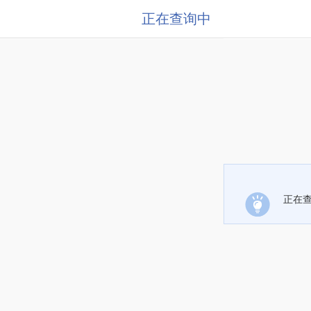
正在查询中
正在