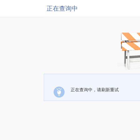
正在查询中
正在查询中，请刷新重试