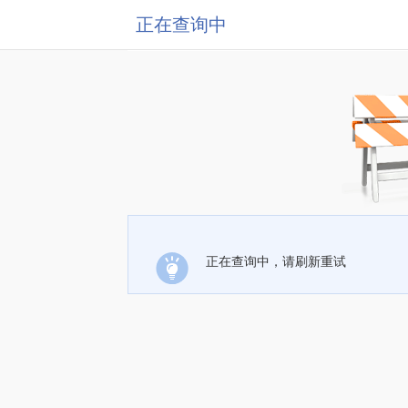
正在查询中
正在查询中，请刷新重试